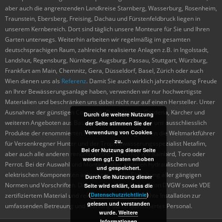
aber auch die angrenzenden Landkreise Starnberg, Wasserburg, Rosenheim,
Traunstein, Ebersberg, Freising, Dachau und Fürstenfeldbruck liegen in
unserem Kernbereich. Dort sind täglich unsere Monteure für Sie und Ihren
Garten unterwegs. Weiterhin arbeiten wir regelmäßig im gesamten
deutschsprachigen Raum, zahlreiche realisierte Anlagen z.B. in Ingolstadt,
Landshut, Regensburg, Nürnberg, Augsburg, Passau, Stuttgart, Würzburg,
Frankfurt am Main, Chemnitz, Gera, Düsseldorf, Basel, Zürich oder auch
Wien dienen uns als
Referenz
. Damit Sie auch wirklich jahrzehntelang Freude
an Ihrer Bewässerungsanlage haben, verwenden wir nur hochwertigste
Materialien und beschränken uns dabei nicht nur auf einen Hersteller. Unter
Ausnahme der günstigen Consumer Produkte von Gardena, Kärcher und
Durch die weitere Nutzung
weiteren Angeboten aus Baumärkten erhalten Sie bei uns ausschliesslich
der Seite stimmen Sie der
Verwendung von Cookies
Produkte der renommierten Hersteller. Hierzu gehören die Weltmarktführer
zu.
für Versenkregner Hunter und der Tropfbewässerungsspezialist Netafim,
Bei der Nutzung dieser Seite
aber auch alle anderen renommierten Hersteller wie Rainbird, Toro oder
werden ggf. Daten erhoben
Perrot. Bei der Auswahl und Montage aller anderen hydraulischen und
und gespeichert.
elektrischen Komponenten achten wir auf die Einhaltung aller gängigen
Durch die Nutzung dieser
Normen und Vorschriften. Dies beginnt beim Einkauf von DVGW sowie VDE
Seite wird erklärt, dass die
(
Datenschutzrichtlinie
)
zertifiziertem Material und reicht über die fachgerechte Installation zur
gelesen und verstanden
umfassenden Betreuung und Wartung durch qualifiziertes Personal.
wurde.
Weitere
Informationen