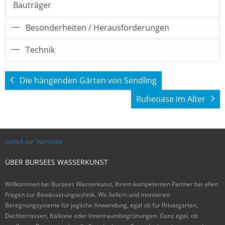
Bauträger
Besonderheiten / Herausforderungen
Technik
Überkopfmontage in über 4 Metern Höhe an der
Decke der Tiefgarage - enorme Leitungslängen
Zwei getrennte Gießkreise mit rund 400 lfm
Die hängenden Gärten von Sendling
Edelstahlrohr - über ein km Tropfleitung
Ruheoase im Alter
zurück zur Startseite
ÜBER BURSEES WASSERKUNST
Willkommen bei Bursees Wasserkunst, Ihrem kompetenten Partner bei allen
Fragen zur Bewässerungtechnik. Wir liefern und montieren
Beregnungsysteme für jegliche Anwendung, egal ob für Privatgarten,
Dachterrassen, Balkone oder Innenraumbegrünungen. Ganz egal, ob