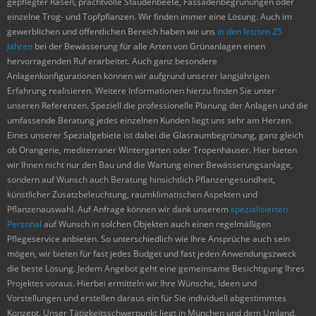
gepflegter Rasen, prachtvolle Staudenbeete, Fassadenbegrünungen oder
einzelne Trog- und Topfpflanzen. Wir finden immer eine Lösung. Auch im
gewerblichen und öffentlichen Bereich haben wir uns
in den letzten 25
Jahren
bei der Bewässerung für alle Arten von Grünanlagen einen
hervorragenden Ruf erarbeitet. Auch ganz besondere
Anlagenkonfigurationen können wir aufgrund unserer langjährigen
Erfahrung realisieren. Weitere Informationen hierzu finden Sie unter
unseren Referenzen. Speziell die professionelle Planung der Anlagen und die
umfassende Beratung jedes einzelnen Kunden liegt uns sehr am Herzen.
Eines unserer Spezialgebiete ist dabei die Glasraumbegrünung, ganz gleich
ob Orangerie, mediterraner Wintergarten oder Tropenhäuser. Hier bieten
wir Ihnen nicht nur den Bau und die Wartung einer Bewässerungsanlage,
sondern auf Wunsch auch Beratung hinsichtlich Pflanzengesundheit,
künstlicher Zusatzbeleuchtung, raumklimatischen Aspekten und
Pflanzenauswahl. Auf Anfrage können wir dank unserem
spezialisierten
Personal
auf Wunsch in solchen Objekten auch einen regelmäßigen
Pflegeservice anbieten. So unterschiedlich wie Ihre Ansprüche auch sein
mögen, wir bieten für fast jedes Budget und fast jeden Anwendungszweck
die beste Lösung. Jedem Angebot geht eine gemeinsame Besichtigung Ihres
Projektes voraus. Hierbei ermitteln wir Ihre Wünsche, Ideen und
Vorstellungen und erstellen daraus ein für Sie individuell abgestimmtes
Konzept. Unser Tätigkeitsschwerpunkt liegt in München und dem Umland,