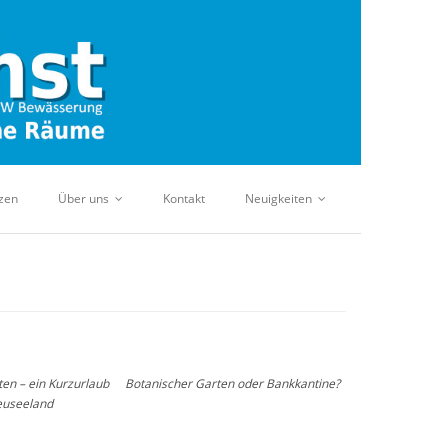
zen
Über uns
Kontakt
Neuigkeiten
ten – ein Kurzurlaub
Botanischer Garten oder Bankkantine?
euseeland