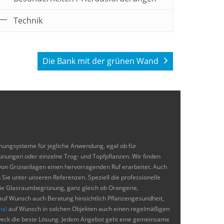
Technik
Aussergewöhnliches Projekt ⋅
Anspruchsvolle Bepflanzung mit tropischen
17 Gießkreise in zwei Bauamschnitten ⋅ 2-
"Besonderheiten" ⋅ Publikumsverkehr
medial Luftbefeuchtungsanlage in 3 Zonen
Die Bank mit der grünen Wand
nungsysteme für jegliche Anwendung, egal ob für
nungen oder einzelne Trog- und Topfpflanzen. Wir finden
 von Grünanlagen einen hervorragenden Ruf erarbeitet. Auch
Sie unter unseren Referenzen. Speziell die professionelle
die Glasraumbegrünung, ganz gleich ob Orangerie,
auf Wunsch auch Beratung hinsichtlich Pflanzengesundheit,
nal
auf Wunsch in solchen Objekten auch einen regelmäßigen
szweck die beste Lösung. Jedem Angebot geht eine gemeinsame