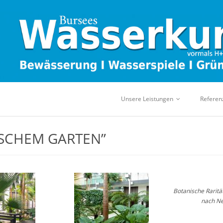
Unsere Leistungen
Referen
ISCHEM GARTEN”
Botanische Raritä
nach N