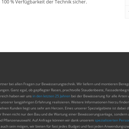
 100 % Verfügbarkeit der Technik sicher.
ner bei allen Fragen zur Bewässerungtechnik. Wir liefern und montieren Bereg
ngen. Ganz egal, ob gepflegter Rasen, prachtvolle Staudenbeete, Fassadenbegrü
ereich haben wir uns
in den letzten 25 Jahren
bei der Bewässerung für alle Arten
serer langjährigen Erfahrung realisieren. Weitere Informationen hierzu finden 
lnen Kunden liegt uns sehr am Herzen. Eines unserer Spezialgebiete ist dabei 
r Ihnen nicht nur den Bau und die Wartung einer Bewässerungsanlage, sondern 
und Pflanzenauswahl. Auf Anfrage können wir dank unserem
spezialisierten Perso
he auch sein mögen, wir bieten für fast jedes Budget und fast jeden Anwendung