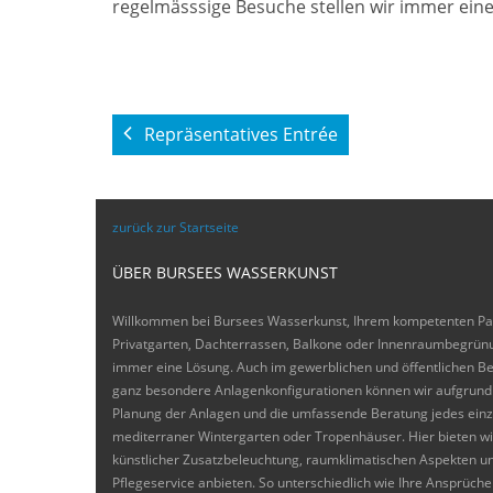
regelmässsige Besuche stellen wir immer eine
Repräsentatives Entrée
zurück zur Startseite
ÜBER BURSEES WASSERKUNST
Willkommen bei Bursees Wasserkunst, Ihrem kompetenten Part
Privatgarten, Dachterrassen, Balkone oder Innenraumbegrünu
immer eine Lösung. Auch im gewerblichen und öffentlichen B
ganz besondere Anlagenkonfigurationen können wir aufgrund un
Planung der Anlagen und die umfassende Beratung jedes einze
mediterraner Wintergarten oder Tropenhäuser. Hier bieten wi
künstlicher Zusatzbeleuchtung, raumklimatischen Aspekten 
Pflegeservice anbieten. So unterschiedlich wie Ihre Ansprüc