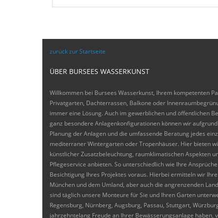
zurück zur Startseite
ÜBER BURSEES WASSERKUNST
Willkommen bei Bursees Wasserkunst, Ihrem kompetenten Part
Privatgarten, Dachterrassen, Balkone oder Innenraumbegrünu
immer eine Lösung. Auch im gewerblichen und öffentlichen B
ganz besondere Anlagenkonfigurationen können wir aufgrund un
Planung der Anlagen und die umfassende Beratung jedes einze
mediterraner Wintergarten oder Tropenhäuser. Hier bieten wi
künstlicher Zusatzbeleuchtung, raumklimatischen Aspekten 
Pflegeservice anbieten. So unterschiedlich wie Ihre Ansprüc
Besichtigung Ihres Projektes voraus. Hierbei ermitteln wir Ihr
München und dem Umland, aber auch die angrenzenden Landkre
sind täglich unsere Monteure für Sie und Ihren Garten unterwe
Regensburg, Nürnberg, Augsburg, Passau, Stuttgart, Würzburg
jahrzehntelang Freude an Ihrer Bewässerungsanlage haben, ve