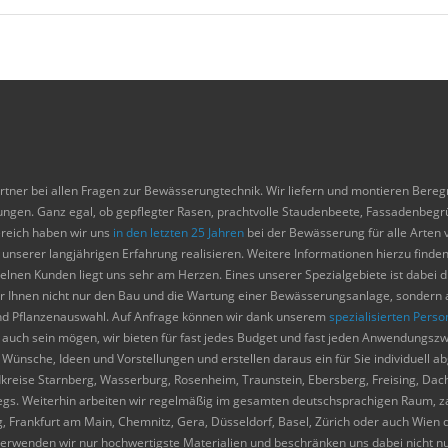
ner bei allen Fragen zur Bewässerungtechnik. Wir liefern und montieren Bereg
ngen. Ganz egal, ob gepflegter Rasen, prachtvolle Staudenbeete, Fassadenbegrü
ereich haben wir uns
in den letzten 25 Jahren
bei der Bewässerung für alle Arten
serer langjährigen Erfahrung realisieren. Weitere Informationen hierzu finden 
lnen Kunden liegt uns sehr am Herzen. Eines unserer Spezialgebiete ist dabei 
r Ihnen nicht nur den Bau und die Wartung einer Bewässerungsanlage, sondern 
und Pflanzenauswahl. Auf Anfrage können wir dank unserem
spezialisierten Perso
he auch sein mögen, wir bieten für fast jedes Budget und fast jeden Anwendung
e Wünsche, Ideen und Vorstellungen und erstellen daraus ein für Sie individuell 
ise Starnberg, Wasserburg, Rosenheim, Traunstein, Ebersberg, Freising, Dacha
gs. Weiterhin arbeiten wir regelmäßig im gesamten deutschsprachigen Raum, zahl
, Frankfurt am Main, Chemnitz, Gera, Düsseldorf, Basel, Zürich oder auch Wien 
rwenden wir nur hochwertigste Materialien und beschränken uns dabei nicht nu