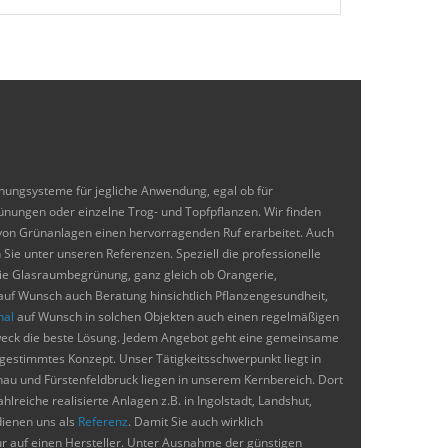
nungsysteme für jegliche Anwendung, egal ob für
nungen oder einzelne Trog- und Topfpflanzen. Wir finden
 von Grünanlagen einen hervorragenden Ruf erarbeitet. Auch
Sie unter unseren Referenzen. Speziell die professionelle
die Glasraumbegrünung, ganz gleich ob Orangerie,
auf Wunsch auch Beratung hinsichtlich Pflanzengesundheit,
nal
auf Wunsch in solchen Objekten auch einen regelmäßigen
szweck die beste Lösung. Jedem Angebot geht eine gemeinsame
abgestimmtes Konzept. Unser Tätigkeitsschwerpunkt liegt in
u und Fürstenfeldbruck liegen in unserem Kernbereich. Dort
reiche realisierte Anlagen z.B. in Ingolstadt, Landshut,
dienen uns als
Referenz
. Damit Sie auch wirklich
r auf einen Hersteller. Unter Ausnahme der günstigen