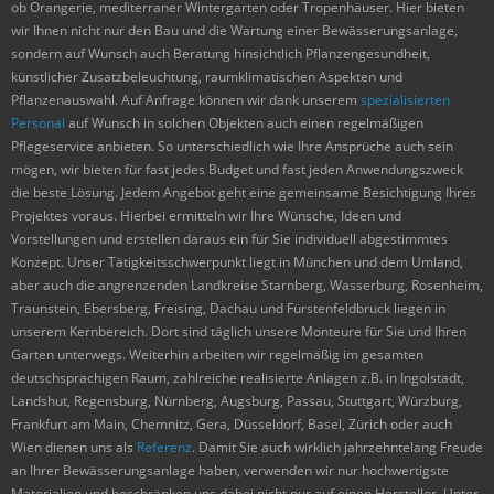
ob Orangerie, mediterraner Wintergarten oder Tropenhäuser. Hier bieten
wir Ihnen nicht nur den Bau und die Wartung einer Bewässerungsanlage,
sondern auf Wunsch auch Beratung hinsichtlich Pflanzengesundheit,
künstlicher Zusatzbeleuchtung, raumklimatischen Aspekten und
Pflanzenauswahl. Auf Anfrage können wir dank unserem
spezialisierten
Personal
auf Wunsch in solchen Objekten auch einen regelmäßigen
Pflegeservice anbieten. So unterschiedlich wie Ihre Ansprüche auch sein
mögen, wir bieten für fast jedes Budget und fast jeden Anwendungszweck
die beste Lösung. Jedem Angebot geht eine gemeinsame Besichtigung Ihres
Projektes voraus. Hierbei ermitteln wir Ihre Wünsche, Ideen und
Vorstellungen und erstellen daraus ein für Sie individuell abgestimmtes
Konzept. Unser Tätigkeitsschwerpunkt liegt in München und dem Umland,
aber auch die angrenzenden Landkreise Starnberg, Wasserburg, Rosenheim,
Traunstein, Ebersberg, Freising, Dachau und Fürstenfeldbruck liegen in
unserem Kernbereich. Dort sind täglich unsere Monteure für Sie und Ihren
Garten unterwegs. Weiterhin arbeiten wir regelmäßig im gesamten
deutschsprachigen Raum, zahlreiche realisierte Anlagen z.B. in Ingolstadt,
Landshut, Regensburg, Nürnberg, Augsburg, Passau, Stuttgart, Würzburg,
Frankfurt am Main, Chemnitz, Gera, Düsseldorf, Basel, Zürich oder auch
Wien dienen uns als
Referenz
. Damit Sie auch wirklich jahrzehntelang Freude
an Ihrer Bewässerungsanlage haben, verwenden wir nur hochwertigste
Materialien und beschränken uns dabei nicht nur auf einen Hersteller. Unter