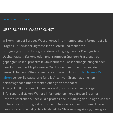
zurück zur Startseite
ÜBER BURSEES WASSERKUNST
Willkommen bei Bursees Wasserkunst, Ihrem kompetenten Partner bei allen
Fragen zur Bewässerungtechnik. Wir liefern und montieren
Beregnungsysteme für jegliche Anwendung, egal ob für Privatgarten,
Dachterrassen, Balkone oder Innenraumbegrünungen. Ganz egal, ob
gepflegter Rasen, prachtvolle Staudenbeete, Fassadenbegrünungen oder
einzelne Trog- und Topfpflanzen. Wir finden immer eine Lösung. Auch im
gewerblichen und öffentlichen Bereich haben wir uns
in den letzten 25
Jahren
bei der Bewässerung für alle Arten von Grünanlagen einen
hervorragenden Ruf erarbeitet. Auch ganz besondere
Anlagenkonfigurationen können wir aufgrund unserer langjährigen
Erfahrung realisieren. Weitere Informationen hierzu finden Sie unter
unseren Referenzen. Speziell die professionelle Planung der Anlagen und die
umfassende Beratung jedes einzelnen Kunden liegt uns sehr am Herzen.
Eines unserer Spezialgebiete ist dabei die Glasraumbegrünung, ganz gleich