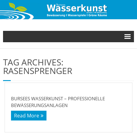
Unsere Leistungen
TAG ARCHIVES:
Referenzen
RASENSPRENGER
Über uns
Kontakt
BURSEES WASSERKUNST – PROFESSIONELLE
BEWÄSSERUNGSANLAGEN
Neuigkeiten
Read More