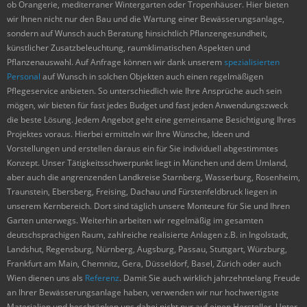
ob Orangerie, mediterraner Wintergarten oder Tropenhäuser. Hier bieten
wir Ihnen nicht nur den Bau und die Wartung einer Bewässerungsanlage,
sondern auf Wunsch auch Beratung hinsichtlich Pflanzengesundheit,
künstlicher Zusatzbeleuchtung, raumklimatischen Aspekten und
Pflanzenauswahl. Auf Anfrage können wir dank unserem
spezialisierten
Personal
auf Wunsch in solchen Objekten auch einen regelmäßigen
Pflegeservice anbieten. So unterschiedlich wie Ihre Ansprüche auch sein
mögen, wir bieten für fast jedes Budget und fast jeden Anwendungszweck
die beste Lösung. Jedem Angebot geht eine gemeinsame Besichtigung Ihres
Projektes voraus. Hierbei ermitteln wir Ihre Wünsche, Ideen und
Vorstellungen und erstellen daraus ein für Sie individuell abgestimmtes
Konzept. Unser Tätigkeitsschwerpunkt liegt in München und dem Umland,
aber auch die angrenzenden Landkreise Starnberg, Wasserburg, Rosenheim,
Traunstein, Ebersberg, Freising, Dachau und Fürstenfeldbruck liegen in
unserem Kernbereich. Dort sind täglich unsere Monteure für Sie und Ihren
Garten unterwegs. Weiterhin arbeiten wir regelmäßig im gesamten
deutschsprachigen Raum, zahlreiche realisierte Anlagen z.B. in Ingolstadt,
Landshut, Regensburg, Nürnberg, Augsburg, Passau, Stuttgart, Würzburg,
Frankfurt am Main, Chemnitz, Gera, Düsseldorf, Basel, Zürich oder auch
Wien dienen uns als
Referenz
. Damit Sie auch wirklich jahrzehntelang Freude
an Ihrer Bewässerungsanlage haben, verwenden wir nur hochwertigste
Materialien und beschränken uns dabei nicht nur auf einen Hersteller. Unter