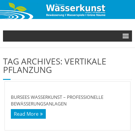
Unsere Leistungen
TAG ARCHIVES:
VERTIKALE
Referenzen
PFLANZUNG
Über uns
Kontakt
BURSEES WASSERKUNST – PROFESSIONELLE
BEWÄSSERUNGSANLAGEN
Neuigkeiten
Read More