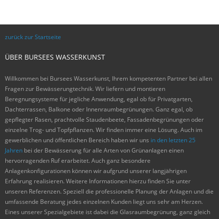
zurück zur Startseite
ÜBER BURSEES WASSERKUNST
Willkommen bei Bursees Wasserkunst, Ihrem kompetenten Partner bei allen
Fragen zur Bewässerungtechnik. Wir liefern und montieren
Beregnungsysteme für jegliche Anwendung, egal ob für Privatgarten,
Dachterrassen, Balkone oder Innenraumbegrünungen. Ganz egal, ob
gepflegter Rasen, prachtvolle Staudenbeete, Fassadenbegrünungen oder
einzelne Trog- und Topfpflanzen. Wir finden immer eine Lösung. Auch im
gewerblichen und öffentlichen Bereich haben wir uns
in den letzten 25
Jahren
bei der Bewässerung für alle Arten von Grünanlagen einen
hervorragenden Ruf erarbeitet. Auch ganz besondere
Anlagenkonfigurationen können wir aufgrund unserer langjährigen
Erfahrung realisieren. Weitere Informationen hierzu finden Sie unter
unseren Referenzen. Speziell die professionelle Planung der Anlagen und die
umfassende Beratung jedes einzelnen Kunden liegt uns sehr am Herzen.
Eines unserer Spezialgebiete ist dabei die Glasraumbegrünung, ganz gleich